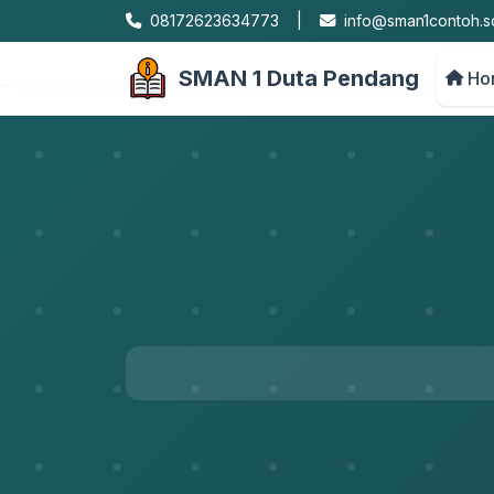
08172623634773
|
info@sman1contoh.sc
SMAN 1 Duta Pendang
Ho